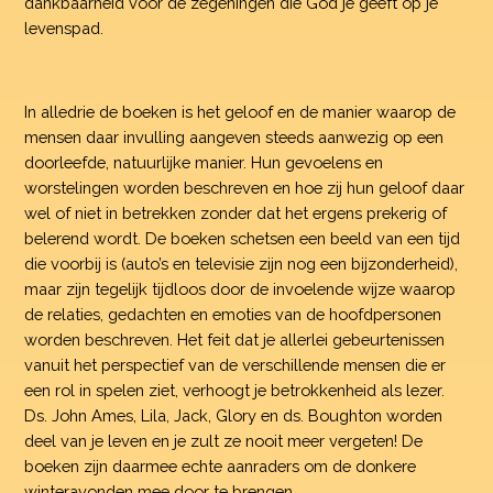
dankbaarheid voor de zegeningen die God je geeft op je
levenspad.
In alledrie de boeken is het geloof en de manier waarop de
mensen daar invulling aangeven steeds aanwezig op een
doorleefde, natuurlijke manier. Hun gevoelens en
worstelingen worden beschreven en hoe zij hun geloof daar
wel of niet in betrekken zonder dat het ergens prekerig of
belerend wordt. De boeken schetsen een beeld van een tijd
die voorbij is (auto’s en televisie zijn nog een bijzonderheid),
maar zijn tegelijk tijdloos door de invoelende wijze waarop
de relaties, gedachten en emoties van de hoofdpersonen
worden beschreven. Het feit dat je allerlei gebeurtenissen
vanuit het perspectief van de verschillende mensen die er
een rol in spelen ziet, verhoogt je betrokkenheid als lezer.
Ds. John Ames, Lila, Jack, Glory en ds. Boughton worden
deel van je leven en je zult ze nooit meer vergeten! De
boeken zijn daarmee echte aanraders om de donkere
winteravonden mee door te brengen.