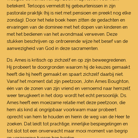
betekent. Terloops vermeldt hij gebeurtenissen in zijn
pastorale praktijk (hij is niet met pensioen en preekt nog elke
zondag). Door het hele boek heen zitten de gedachten en
ervaringen van de dominee met het dopen van kinderen en
met het bedienen van het avondmaal verweven. Deze
stukken beschrijven op ontroerende wijze het besef van de
aanwezigheid van God in deze sacramenten.
Ds. Ames is kritisch op zichzelf en op zijn beweegredenen.
Hij probeert te doorgronden waarom hij de keuzes gemaakt
heeft die hij heeft gemaakt en spaart zichzelf daarbij niet.
Vanaf het moment dat zijn peetzoon, John Ames Boughton,
één van de zonen van zijn vriend en vernoemd naar hemzelf,
weer terugkeert in het dorp wordt het echt persoonlijk. Ds.
Ames heeft een moeizame relatie met deze peetzoon, die
hem als kind al ongrijpbaar voorkwam maar probeert
oprecht van hem te houden en hierin de weg van de Heer te
zoeken. Dat leidt tot prachtige, innerlijke bespiegelingen en
tot slot tot een onverwacht maar mooi moment van begrip
en verzoening tussen hen beiden.