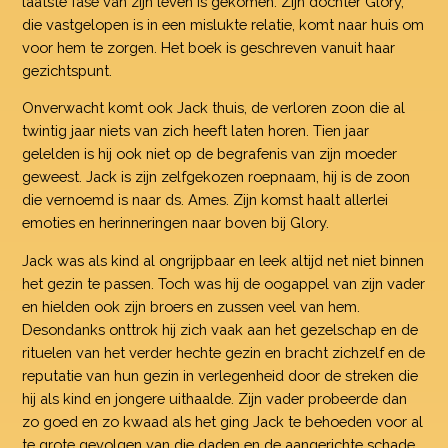
laatste fase van zijn leven is gekomen. Zijn dochter Glory,
die vastgelopen is in een mislukte relatie, komt naar huis om
voor hem te zorgen. Het boek is geschreven vanuit haar
gezichtspunt.
Onverwacht komt ook Jack thuis, de verloren zoon die al
twintig jaar niets van zich heeft laten horen. Tien jaar
gelelden is hij ook niet op de begrafenis van zijn moeder
geweest. Jack is zijn zelfgekozen roepnaam, hij is de zoon
die vernoemd is naar ds. Ames. Zijn komst haalt allerlei
emoties en herinneringen naar boven bij Glory.
Jack was als kind al ongrijpbaar en leek altijd net niet binnen
het gezin te passen. Toch was hij de oogappel van zijn vader
en hielden ook zijn broers en zussen veel van hem.
Desondanks onttrok hij zich vaak aan het gezelschap en de
rituelen van het verder hechte gezin en bracht zichzelf en de
reputatie van hun gezin in verlegenheid door de streken die
hij als kind en jongere uithaalde. Zijn vader probeerde dan
zo goed en zo kwaad als het ging Jack te behoeden voor al
te grote gevolgen van die daden en de aangerichte schade