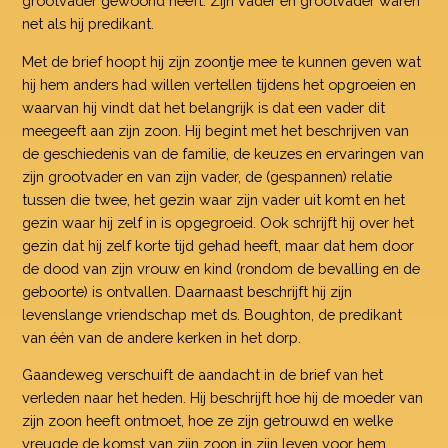
grootvader gewoond heeft. Zijn vader en grootvader waren
net als hij predikant.
Met de brief hoopt hij zijn zoontje mee te kunnen geven wat
hij hem anders had willen vertellen tijdens het opgroeien en
waarvan hij vindt dat het belangrijk is dat een vader dit
meegeeft aan zijn zoon. Hij begint met het beschrijven van
de geschiedenis van de familie, de keuzes en ervaringen van
zijn grootvader en van zijn vader, de (gespannen) relatie
tussen die twee, het gezin waar zijn vader uit komt en het
gezin waar hij zelf in is opgegroeid. Ook schrijft hij over het
gezin dat hij zelf korte tijd gehad heeft, maar dat hem door
de dood van zijn vrouw en kind (rondom de bevalling en de
geboorte) is ontvallen. Daarnaast beschrijft hij zijn
levenslange vriendschap met ds. Boughton, de predikant
van één van de andere kerken in het dorp.
Gaandeweg verschuift de aandacht in de brief van het
verleden naar het heden. Hij beschrijft hoe hij de moeder van
zijn zoon heeft ontmoet, hoe ze zijn getrouwd en welke
vreugde de komst van zijn zoon in zijn leven voor hem