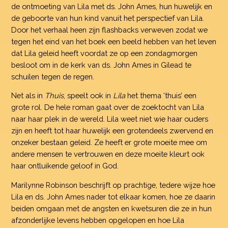
de ontmoeting van Lila met ds. John Ames, hun huwelijk en
de geboorte van hun kind vanuit het perspectief van Lila.
Door het verhaal heen zijn flashbacks verweven zodat we
tegen het eind van het boek een beeld hebben van het leven
dat Lila geleid heeft voordat ze op een zondagmorgen
besloot om in de kerk van ds. John Ames in Gilead te
schuilen tegen de regen.
Net als in
Thuis
, speelt ook in
Lila
het thema ‘thuis’ een
grote rol. De hele roman gaat over de zoektocht van Lila
naar haar plek in de wereld. Lila weet niet wie haar ouders
zijn en heeft tot haar huwelijk een grotendeels zwervend en
onzeker bestaan geleid. Ze heeft er grote moeite mee om
andere mensen te vertrouwen en deze moeite kleurt ook
haar ontluikende geloof in God.
Marilynne Robinson beschrijft op prachtige, tedere wijze hoe
Lila en ds. John Ames nader tot elkaar komen, hoe ze daarin
beiden omgaan met de angsten en kwetsuren die ze in hun
afzonderlijke levens hebben opgelopen en hoe Lila