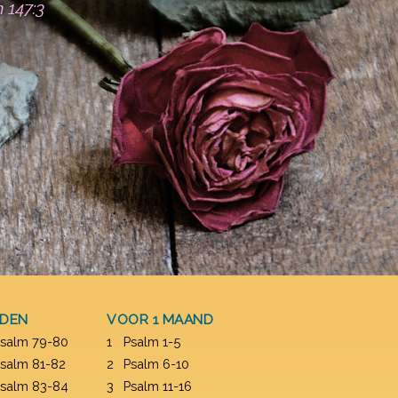
NDEN
VOOR 1 MAAND
salm 79-80
1
Psalm 1-5
salm 81-82
2
Psalm 6-10
salm 83-84
3
Psalm 11-16