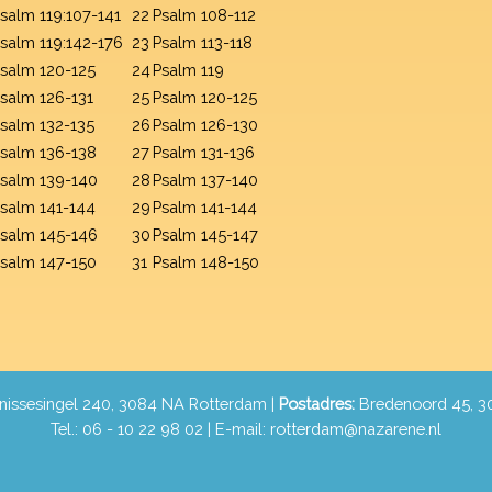
salm 119:107-141
22
Psalm 108-112
salm 119:142-176
23
Psalm 113-118
salm 120-125
24
Psalm 119
salm 126-131
25
Psalm 120-125
salm 132-135
26
Psalm 126-130
salm 136-138
27
Psalm 131-136
salm 139-140
28
Psalm 137-140
salm 141-144
29
Psalm 141-144
salm 145-146
30
Psalm 145-147
salm 147-150
31
Psalm 148-150
nissesingel 240, 3084 NA Rotterdam |
Postadres:
Bredenoord 45, 3
Tel.: 06 - 10 22 98 02 |
E-mail: rotterdam@nazarene.nl