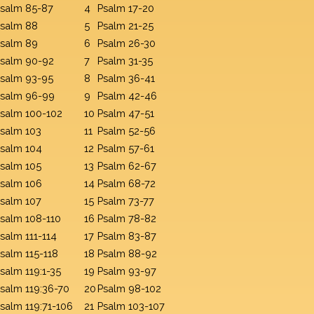
salm 85-87
4
Psalm 17-20
salm 88
5
Psalm 21-25
salm 89
6
Psalm 26-30
salm 90-92
7
Psalm 31-35
salm 93-95
8
Psalm 36-41
salm 96-99
9
Psalm 42-46
salm 100-102
10
Psalm 47-51
salm 103
11
Psalm 52-56
salm 104
12
Psalm 57-61
salm 105
13
Psalm 62-67
salm 106
14
Psalm 68-72
salm 107
15
Psalm 73-77
salm 108-110
16
Psalm 78-82
salm 111-114
17
Psalm 83-87
salm 115-118
18
Psalm 88-92
salm 119:1-35
19
Psalm 93-97
salm 119:36-70
20
Psalm 98-102
salm 119:71-106
21
Psalm 103-107