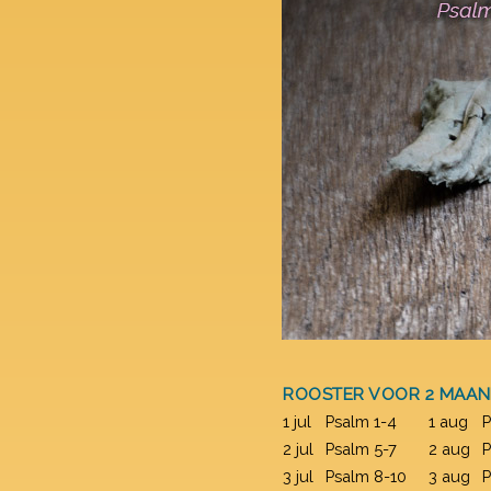
ROOSTER VOOR 2 MAA
1 jul
Psalm 1-4
1 aug
P
2 jul
Psalm 5-7
2 aug
P
3 jul
Psalm 8-10
3 aug
P