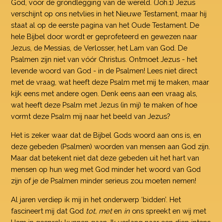
God, voor de grondlegging van de wereld. (Joh.1) Jezus
verschijnt op ons netvlies in het Nieuwe Testament, maar hij
staat al op de eerste pagina van het Oude Testament. De
hele Bijbel door wordt er geprofeteerd en gewezen naar
Jezus, de Messias, de Verlosser, het Lam van God. De
Psalmen zijn niet van vóór Christus. Ontmoet Jezus - het
levende woord van God - in de Psalmen! Lees niet direct
met de vraag, wat heeft deze Psalm met mij te maken, maar
kijk eens met andere ogen. Denk eens aan een vraag als,
wat heeft deze Psalm met Jezus (in mij) te maken of hoe
vormt deze Psalm mij naar het beeld van Jezus?
Het is zeker waar dat de Bijbel Gods woord aan ons is, en
deze gebeden (Psalmen) woorden van mensen aan God zijn.
Maar dat betekent niet dat deze gebeden uit het hart van
mensen op hun weg met God minder het woord van God
zijn of je de Psalmen minder serieus zou moeten nemen!
Al jaren verdiep ik mij in het onderwerp ‘bidden’. Het
fascineert mij dat God
tot, met
en
in
ons spreekt en wij met