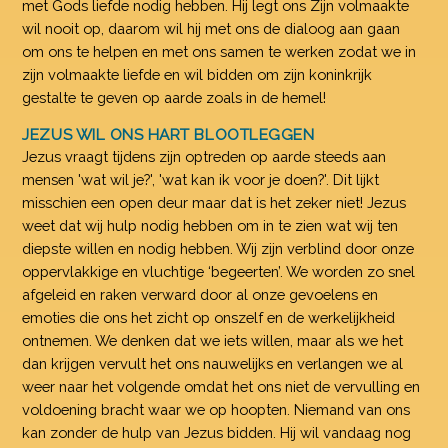
met Gods liefde nodig hebben. Hij legt ons Zijn volmaakte
wil nooit op, daarom wil hij met ons de dialoog aan gaan
om ons te helpen en met ons samen te werken zodat we in
zijn volmaakte liefde en wil bidden om zijn koninkrijk
gestalte te geven op aarde zoals in de hemel!
JEZUS WIL ONS HART BLOOTLEGGEN
Jezus vraagt tijdens zijn optreden op aarde steeds aan
mensen 'wat wil je?', 'wat kan ik voor je doen?'. Dit lijkt
misschien een open deur maar dat is het zeker niet! Jezus
weet dat wij hulp nodig hebben om in te zien wat wij ten
diepste willen en nodig hebben. Wij zijn verblind door onze
oppervlakkige en vluchtige ‘begeerten’. We worden zo snel
afgeleid en raken verward door al onze gevoelens en
emoties die ons het zicht op onszelf en de werkelijkheid
ontnemen. We denken dat we iets willen, maar als we het
dan krijgen vervult het ons nauwelijks en verlangen we al
weer naar het volgende omdat het ons niet de vervulling en
voldoening bracht waar we op hoopten. Niemand van ons
kan zonder de hulp van Jezus bidden. Hij wil vandaag nog