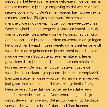
gebeurt, in het leven van je mede gelovigen in de gemeente,
dat van mensen in je nabije omgeving en dat wat er via het
nieuws op je afkomt. De Psalmen voegen hier nog een extra
dimensie aan toe. Zij zijn als het ware ‘de stem van de
mensheid’ die sinds de val in Eden vol heimwee zoekt naar
Gods nabijheid, herstel, vergeving, liefde en kracht. Je sluit je
aan bij gebeden die pleiten voor het koningschap van God
op deze aarde en je vindt een stem en woorden om je tegen
het onrecht en kwaad in deze wereld uit te spreken. Je vindt
woorden in deze gebeden om je zoektocht door dit leven
naar de weg van God uit te spreken en alle emoties en
gevoelens die in je kunnen zijn te uiten en een plaats te
kunnen geven. De psalmen bidden betekent dat je de
woorden die er staan in je opneemt, je er echt in verplaatst.
Langzaam lezen en deze woorden als het ware ‘in gesprek
laat gaan’, laat schuren met dat wat er in je leeft of om je
heen gebeurt. Als je dat doet zul je merken dat er een
transformerende kracht van Gods woord uitgaat die je
gebedsleven intens verrijkt. Dat je woorden vindt die dieper
verwoorden wat er in je leeft dan je zelf had kunnen