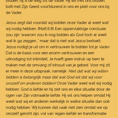
bidden, hij
is
de weg tot de Vader. Hij wil met ons bidden,
bidt met Zijn Geest voortdurend in ons en pleit voor ons bij
de Vader.
Jezus zegt dat voordat wij bidden onze Vader al weet wat
wij nodig hebben. (Matt.6:8) Een oppervlakkige conclusie
zou zijn ‘waarom zou ik nog bidden als God toch al weet
wat ik ga zeggen…’ maar dat is niet wat Jezus bedoelt.
Jezus nodigt je uit om in vertrouwen te bidden tot je
Vader
.
Dat is de basis voor een enorm vertrouwen en een
uitnodiging tot intimiteit. Je hoeft geen indruk op hem te
maken met de omvang of inhoud van je gebed. Voor mij zit
er meer in deze uitspraak, namelijk:
Niet dat wat wij willen
bidden is belangrijk maar dat wat God wil dat wij voor
onszelf en anderen bidden!
Onze Vader weet wat wij nodig
hebben. God is liefde en hij ziet ons en elke situatie door de
ogen van Zijn volmaakte liefde. Hij wil ons helpen omdat Hij
weet wat wij en anderen werkelijk in welke situatie dan ook
nodig hebben. Wij kunnen dat vaak niet zien omdat we op
onszelf gericht zijn, vol van ‘eigen-liefde’ en transformatie