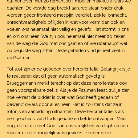
dat het leven niet zo romantisch, mooi en makkelijk is als we
dachten. De kwade dag breekt aan, we staan onder druk,
worden geconfronteerd met pijn, verdriet, ziekte, onmacht,
onrechtvaardigheid of lijden in wat voor vorm dan ook en
voelen ons helemaal niet veilig en geliefd. Het stormt in ons
en om ons heen. We zijn ook helemaal niet meer zo zeker
van de weg die God met ons gaat en of we überhaupt wel
op de juiste weg zitten. Deze gebeden vind je heel veel in
de Psalmen.
Tot slot zijn er de gebeden over heroriëntatie. Belangrijk is je
te realiseren dat dit geen automatisch gevolg is.
Brueggemann merkt terecht op dat deze heroriëntatie ook
geen voorspelbare zet is. Als je de Psalmen leest, zul je zien
hoe verrast de bidder is over wat God heeft gedaan of
bewerkt dwars door alles heen. Het is zo intens dat ze in
lofprijs en aanbidding uitbarsten. Deze heroriëntatie is als
een geschenk van Gods genade en liefde ontvangen. Meer
nog, de relatie met God is intens verrijkt en verdiept op een
manier die niet mogelijk was geweest zonder deze